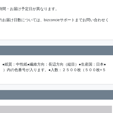
時間・お届け予定日が異なります。
届け日数については、bizconcieサポートまでお問い合わせく
●紙質：中性紙●繊維方向：長辺方向（縦目）●生産国：日本●
 ）内の色番号が入ります。●入数：２５００枚（５００枚×５