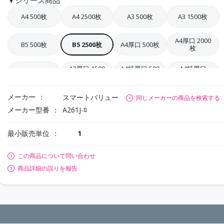
▼シリーズ商品
A4 500枚
A4 2500枚
A3 500枚
A3 1500枚
A4厚口 2000
B5 500枚
B5 2500枚
A4厚口 500枚
枚
A3厚口 1500
A4特厚口 500
A4特厚口
A3厚口 500枚
枚
枚
1500枚
メーカー
スマートバリュー
同じメーカーの商品を検索する
メーカー型番
A261J-ﾛ
最小販売単位
1
この商品について問い合わせ
商品詳細の誤りを報告