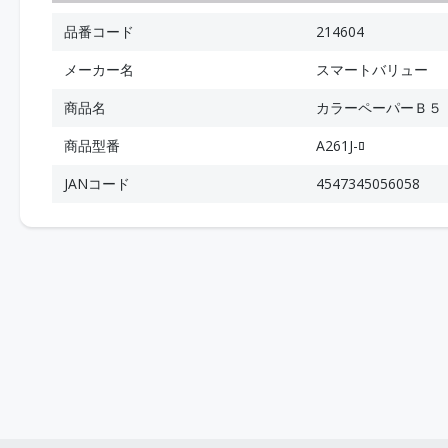
品番コード
214604
メーカー名
スマートバリュー
商品名
カラーペーパーＢ５
商品型番
A261J-ﾛ
JANコード
4547345056058