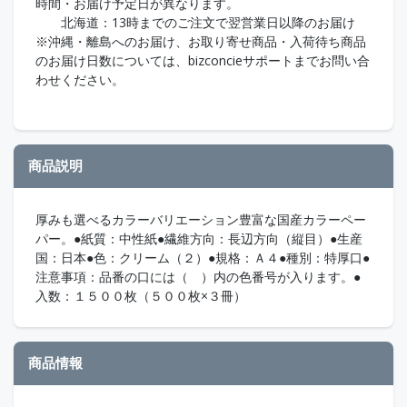
時間・お届け予定日が異なります。
北海道：13時までのご注文で翌営業日以降のお届け
※沖縄・離島へのお届け、お取り寄せ商品・入荷待ち商品
のお届け日数については、bizconcieサポートまでお問い合
わせください。
商品説明
厚みも選べるカラーバリエーション豊富な国産カラーペー
パー。●紙質：中性紙●繊維方向：長辺方向（縦目）●生産
国：日本●色：クリーム（２）●規格：Ａ４●種別：特厚口●
注意事項：品番の口には（ ）内の色番号が入ります。●
入数：１５００枚（５００枚×３冊）
商品情報