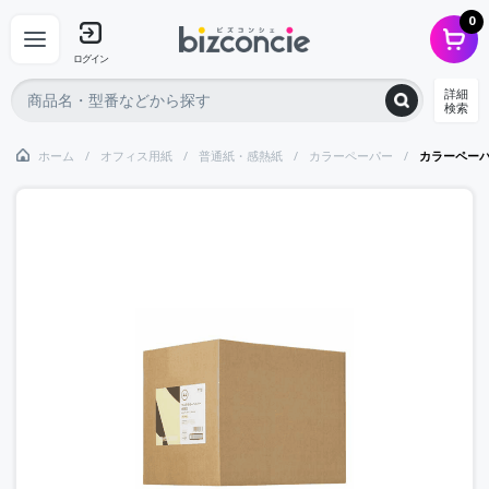
0
ログイン
詳細
検索
ホーム
オフィス用紙
普通紙・感熱紙
カラーペーパー
カラーペー