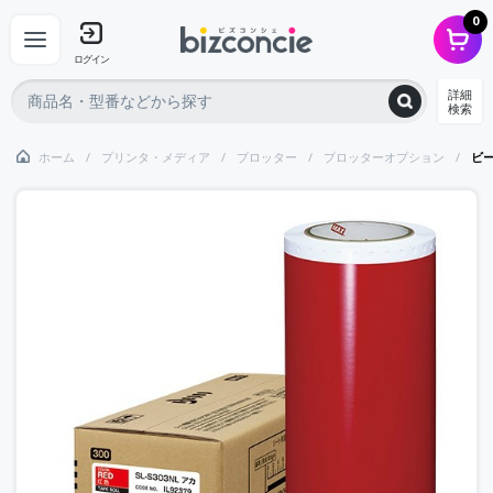
0
ログイン
詳細
検索
ホーム
プリンタ・メディア
プロッター
プロッターオプション
ビ