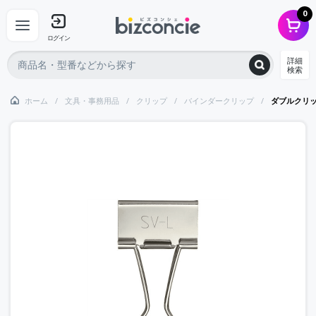
0
ログイン
詳細
検索
ホーム
文具・事務用品
クリップ
バインダークリップ
ダブルクリ