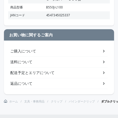
商品型番
B550J-L100
JANコード
4547345025337
お買い物に関するご案内
ご購入について
送料について
配送予定とエリアについて
返品について
ホーム
文具・事務用品
クリップ
バインダークリップ
ダブルクリ