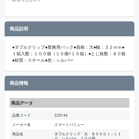
商品説明
●ダブルクリップ●業務用パック●規格：大●幅：３２ｍｍ●
１箱入数：１００個（１０個×１０箱）●とじ枚数：８０枚
●材質：スチール●色：シルバー
商品情報
商品データ
品番コード
220144
メーカー名
スマートバリュー
商品名
ダブルクリップ 大 Ｂ５５０Ｊ－Ｌ１
０ シルバー １００個