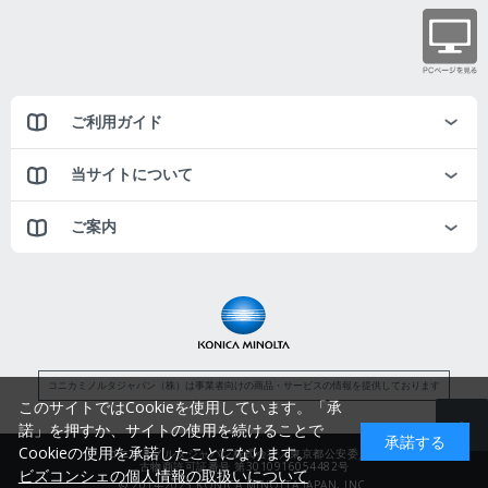
ご利用ガイド
当サイトについて
ご案内
コニカミノルタジャパン（株）は事業者向けの商品・サービスの情報を提供しております
このサイトではCookieを使用しています。「承
諾」を押すか、サイトの使用を続けることで
承諾する
Cookieの使用を承諾したことになります。
コニカミノルタジャパン株式会社／東京都公安委員会
古物商許可証番号 第3010916054482号
ビズコンシェの個人情報の取扱いについて
© 2014-2025 KONICA MINOLTA JAPAN, INC.