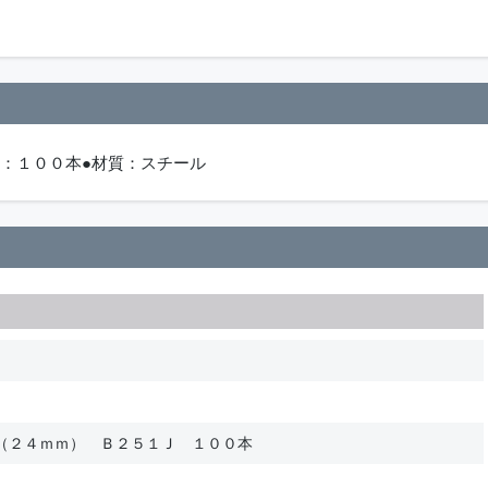
数：１００本●材質：スチール
（２４ｍｍ） Ｂ２５１Ｊ １００本