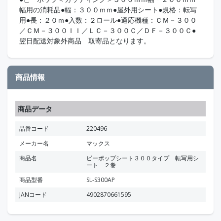
幅用の消耗品●幅：３００ｍｍ●屋外用シート●規格：転写
用●長：２０ｍ●入数：２ロール●適応機種：ＣＭ－３００
／ＣＭ－３００ＩＩ／ＬＣ－３００Ｃ／ＤＦ－３００Ｃ●
翌日配送対象外商品 取寄品となります。
商品情報
商品データ
品番コード
220496
メーカー名
マックス
商品名
ビーポップシート３００タイプ 転写用シ
ート ２巻
商品型番
SL-S300AP
JANコード
4902870661595