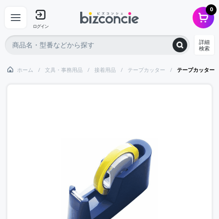
0
ログイン
詳細
検索
ホーム
文具・事務用品
接着用品
テープカッター
テープカッター