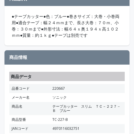
●テープカッター●色：ブルー●巻きサイズ：大巻・小巻両
用●適合テープ：幅２４ｍｍまで、長さ大巻：７０ｍ、小
巻：３０ｍまで●外形寸法：幅６４ｘ奥１９４ｘ高１０２
ｍｍ●質量：約１ｋｇ●テープは別売です
商品情報
商品データ
品番コード
220667
メーカー名
ソニック
商品名
テープカッター スリム ＴＣ－２２７－
Ｂ ブルー
商品型番
TC-227-B
JANコード
4970116032751