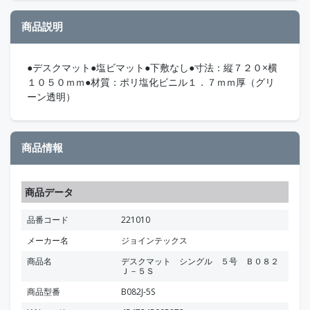
商品説明
●デスクマット●塩ビマット●下敷なし●寸法：縦７２０×横
１０５０ｍｍ●材質：ポリ塩化ビニル１．７ｍｍ厚（グリ
ーン透明）
商品情報
商品データ
品番コード
221010
メーカー名
ジョインテックス
商品名
デスクマット シングル ５号 Ｂ０８２
Ｊ－５Ｓ
商品型番
B082J-5S