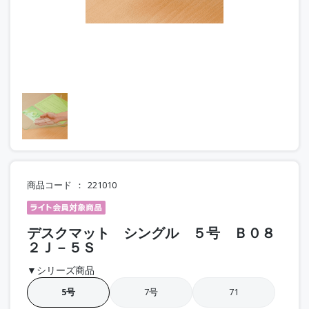
商品コード
221010
デスクマット シングル ５号 Ｂ０８
２Ｊ－５Ｓ
▼シリーズ商品
5号
7号
71