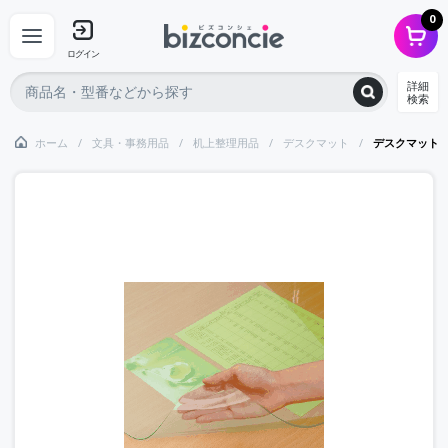
0
ログイン
詳細
検索
ホーム
文具・事務用品
机上整理用品
デスクマット
デスクマット