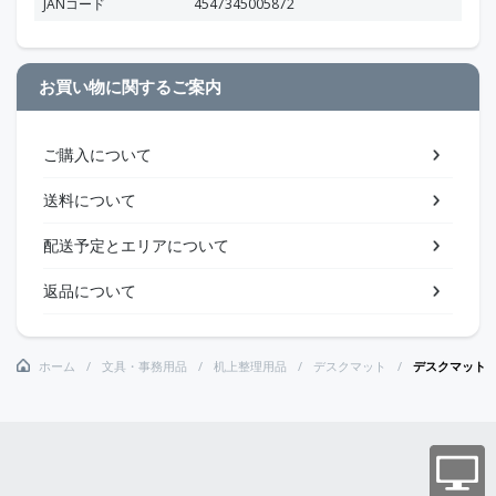
JANコード
4547345005872
お買い物に関するご案内
ご購入について
送料について
配送予定とエリアについて
返品について
ホーム
文具・事務用品
机上整理用品
デスクマット
デスクマット