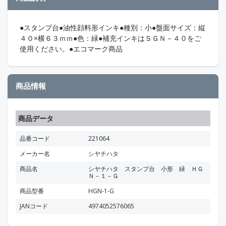
●スタンプ台●油性顔料形インキ●種別：小●盤面サイズ：縦
４０×横６３ｍｍ●色：緑●補充インキはＳＧＮ－４０をご
使用ください。●エコマーク商品
商品情報
商品データ
品番コード
221064
メーカー名
シヤチハタ
商品名
シヤチハタ スタンプ台 小形 緑 ＨＧ
Ｎ－１－Ｇ
商品型番
HGN-1-G
JANコード
4974052576065