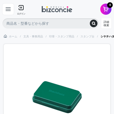
0
ログイン
詳細
検索
ホーム
文具・事務用品
印章・スタンプ用品
スタンプ台
シヤチハ