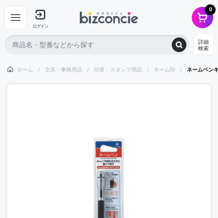
0
ログイン
詳細
検索
ホーム
文具・事務用品
印章・スタンプ用品
ネーム印
ネームペン