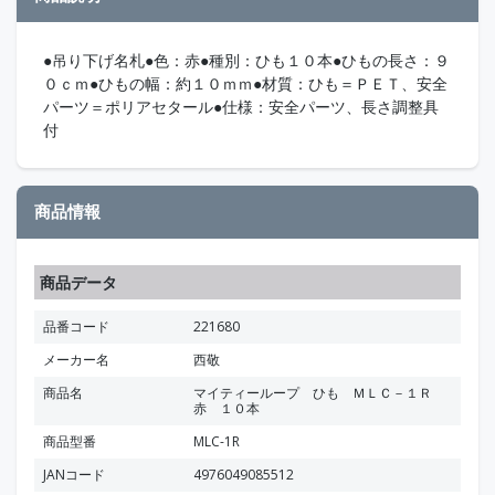
●吊り下げ名札●色：赤●種別：ひも１０本●ひもの長さ：９
０ｃｍ●ひもの幅：約１０ｍｍ●材質：ひも＝ＰＥＴ、安全
パーツ＝ポリアセタール●仕様：安全パーツ、長さ調整具
付
商品情報
商品データ
品番コード
221680
メーカー名
西敬
商品名
マイティーループ ひも ＭＬＣ－１Ｒ
赤 １０本
商品型番
MLC-1R
JANコード
4976049085512