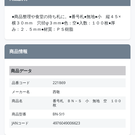
●商品整理や食堂の待ち札に。●番号札●無地●小 縦４５×
横３０ｍｍ 穴径φ３ｍｍ●色：空●入数：１００枚●厚
み：２．５ｍｍ●材質：ＰＳ樹脂
商品情報
商品データ
品番コード
221869
メーカー名
西敬
商品名
番号札 ＢＮ－Ｓ 小 無地 空 １００
枚
商品型番
BN-Sｿﾗ
JANコード
4976049006623