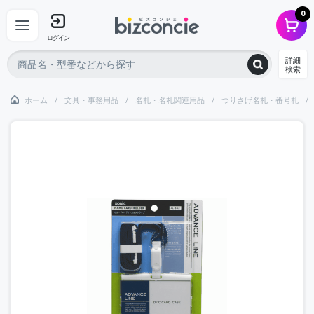
0
ログイン
詳細
検索
ホーム
文具・事務用品
名札・名札関連用品
つりさげ名札・番号札