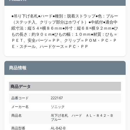
●吊り下げ名札●ハード●種別：脱着ストラップ●色：ブルー
（ステッチ入、クリップ部分はホワイト）●中紙付●適合中
紙寸法：縦５４×横８６ｍｍ●外寸：縦６８×横９２ｍｍ●ひ
もの長さ：約９０ｃｍ●ひもの幅：１０ｍｍ●材質：ひも＝
ＰＥＴ、安全パーツ＝ＰＰ、クリップ＝ＰＯＭ・ＰＣ・Ｐ
Ｅ・スチール、ハードケース＝ＰＣ・ＰＰ
商品情報
商品データ
品番コード
222167
メーカー名
ソニック
商品名
吊下げ名札 ハード ＡＬ－８４２－Ｂ
ブルー
商品型番
AL-842-B