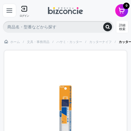
0
ログイン
詳細
検索
ホーム
文具・事務用品
ハサミ・カッター
カッターナイフ
カッタ