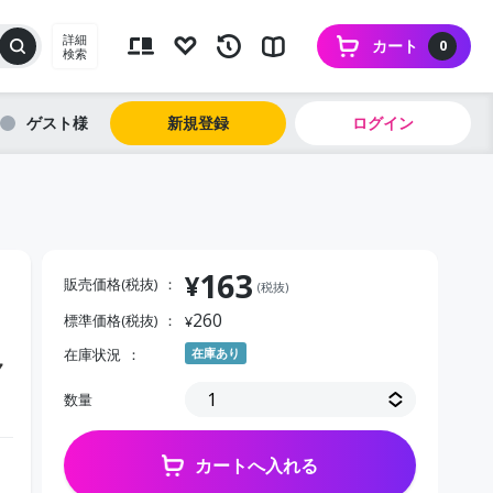
詳細
カート
0
検索
ゲスト
新規登録
ログイン
163
¥
販売価格(税抜)
(税抜)
260
標準価格(税抜)
¥
在庫状況
在庫あり
７
数量
カートへ入れる