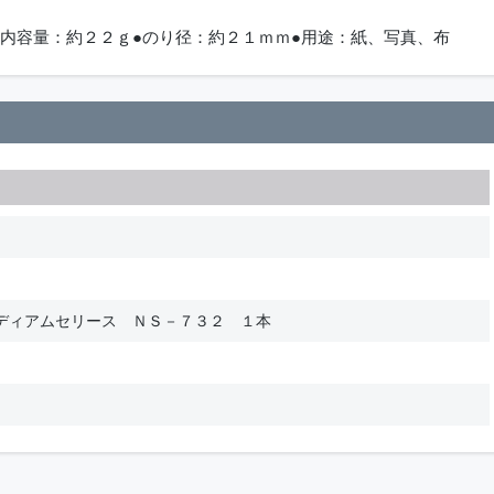
●内容量：約２２ｇ●のり径：約２１ｍｍ●用途：紙、写真、布
ディアムセリース ＮＳ－７３２ １本