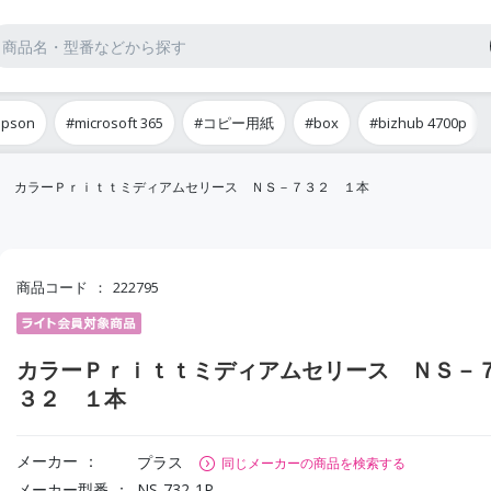
epson
#microsoft 365
#コピー用紙
#box
#bizhub 4700p
カラーＰｒｉｔｔミディアムセリース ＮＳ－７３２ １本
商品コード
222795
カラーＰｒｉｔｔミディアムセリース ＮＳ－
３２ １本
メーカー
プラス
同じメーカーの商品を検索する
メーカー型番
NS-732-1P