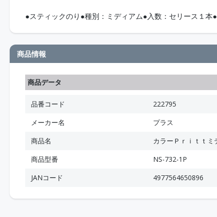
●スティックのり●種別：ミディアム●入数：セリース１本
商品情報
商品データ
品番コード
222795
メーカー名
プラス
商品名
カラーＰｒｉｔｔミ
商品型番
NS-732-1P
JANコード
4977564650896