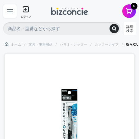
0
ログイン
詳細
検索
ホーム
文具・事務用品
ハサミ・カッター
カッターナイフ
折らな