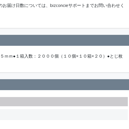
届け日数については、bizconcieサポートまでお問い合わせく
２５ｍｍ●１箱入数：２０００個（１０個×１０箱×２０）●とじ枚