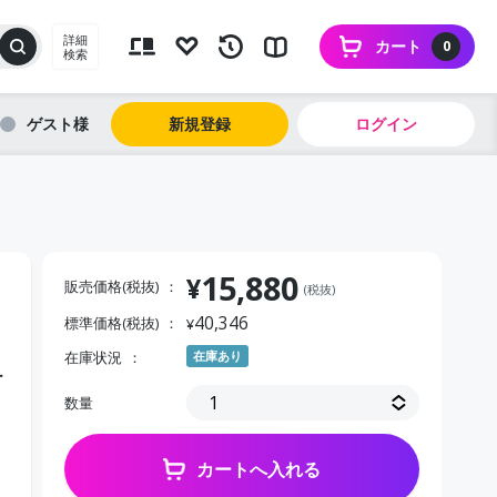
詳細
カート
0
検索
ゲスト
新規登録
ログイン
15,880
¥
販売価格(税抜)
(税抜)
40,346
標準価格(税抜)
¥
在庫状況
在庫あり
－
数量
カートへ入れる