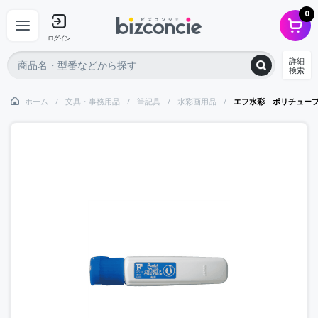
0
ログイン
詳細
検索
ホーム
文具・事務用品
筆記具
水彩画用品
エフ水彩 ポリチュー