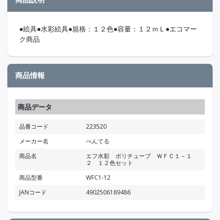
●絵具●水彩絵具●規格：１２色●容量：１２ｍＬ●エコマー
ク商品
商品情報
商品データ
品番コード
223520
メーカー名
ぺんてる
商品名
エフ水彩 ポリチューブ ＷＦＣ１－１
２ １２色セット
商品型番
WFC1-12
JANコード
4902506189486