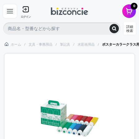
0
ログイン
詳細
検索
ホーム
文具・事務用品
筆記具
水彩画用品
ポスターカラークラス