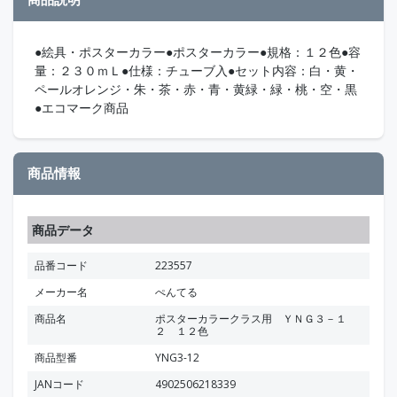
●絵具・ポスターカラー●ポスターカラー●規格：１２色●容
量：２３０ｍＬ●仕様：チューブ入●セット内容：白・黄・
ペールオレンジ・朱・茶・赤・青・黄緑・緑・桃・空・黒
●エコマーク商品
商品情報
商品データ
品番コード
223557
メーカー名
ぺんてる
商品名
ポスターカラークラス用 ＹＮＧ３－１
２ １２色
商品型番
YNG3-12
JANコード
4902506218339