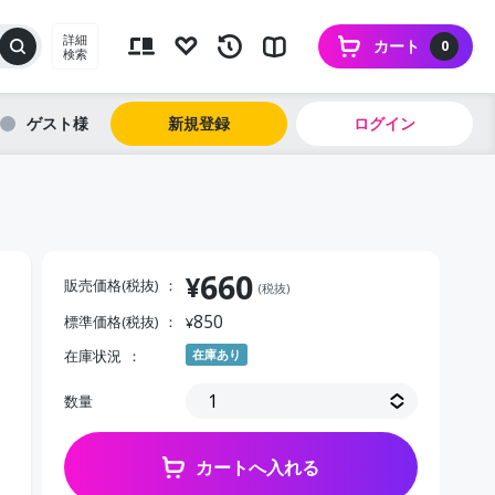
詳細
カート
0
検索
ゲスト
新規登録
ログイン
660
¥
販売価格(税抜)
(税抜)
850
標準価格(税抜)
¥
在庫状況
在庫あり
数量
カートへ入れる