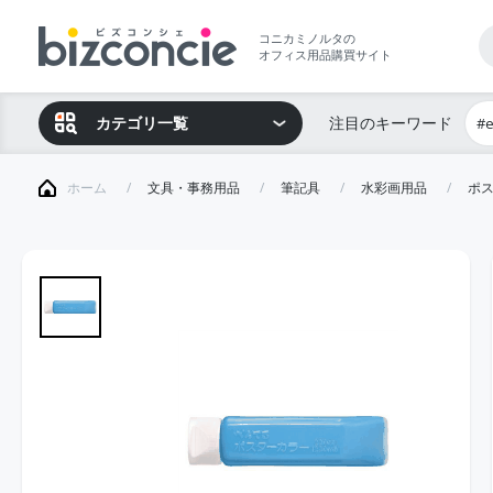
コニカミノルタの
オフィス用品購買サイト
カテゴリ一覧
注目のキーワード
#
ホーム
文具・事務用品
筆記具
水彩画用品
ポ