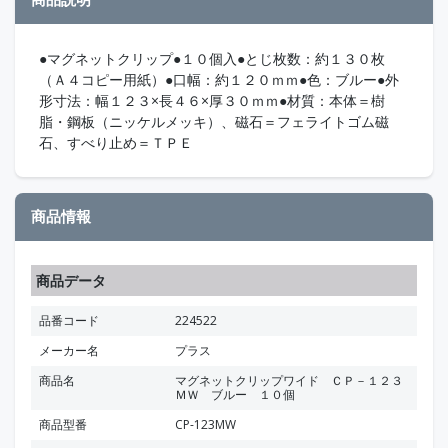
●マグネットクリップ●１０個入●とじ枚数：約１３０枚
（Ａ４コピー用紙）●口幅：約１２０ｍｍ●色：ブルー●外
形寸法：幅１２３×長４６×厚３０ｍｍ●材質：本体＝樹
脂・鋼板（ニッケルメッキ）、磁石＝フェライトゴム磁
石、すべり止め＝ＴＰＥ
商品情報
商品データ
品番コード
224522
メーカー名
プラス
商品名
マグネットクリップワイド ＣＰ－１２３
ＭＷ ブルー １０個
商品型番
CP-123MW