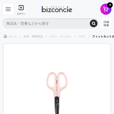
0
ログイン
詳細
検索
ホーム
文具・事務用品
ハサミ・カッター
ハサミ
フィットカット