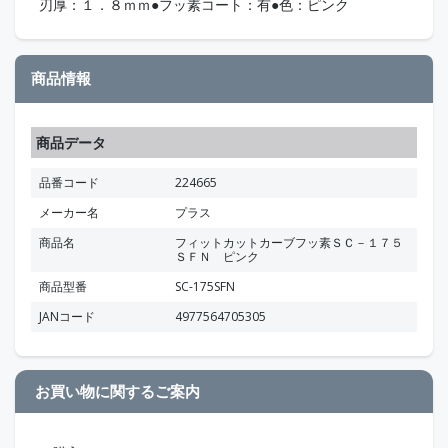
刃厚：１．８ｍｍ●フッ素コート：有●色：ピンク
商品情報
商品データ
品番コード
224665
メーカー名
プラス
商品名
フィットカットカーブフッ素ＳＣ－１７５
ＳＦＮ ピンク
商品型番
SC-175SFN
JANコード
4977564705305
お買い物に関するご案内