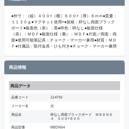
●外寸：（縦）４００×（横）６００×（厚）６ｍｍ●質量：
１１３０ｇ●マグネット使用×●規格：枠なし両面ブラック
ボード●板面色（表）：黒●枠色：枠なし●板面仕様
（表）：ＭＤＦ●板面仕様（裏）：ＭＤＦ●片面／両面：両
面●使用可能筆記具：チョーク・マーカー兼用●材質：ＭＤ
Ｆ●付属品：取付金具・ひも付き●チョーク・マーカー兼用
商品情報
商品データ
品番コード
224793
メーカー名
光
商品名
枠なし両面ブラックボード ＭＢＤＮ６
４ ４００×６００
商品型番
MBDN64