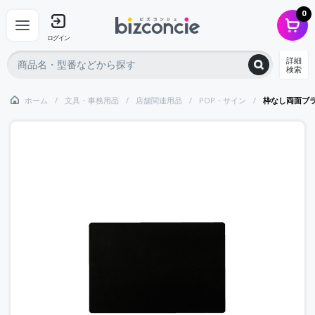
0
ログイン
詳細
検索
ホーム
文具・事務用品
店舗関連用品
POP・サイン
枠なし両面ブ