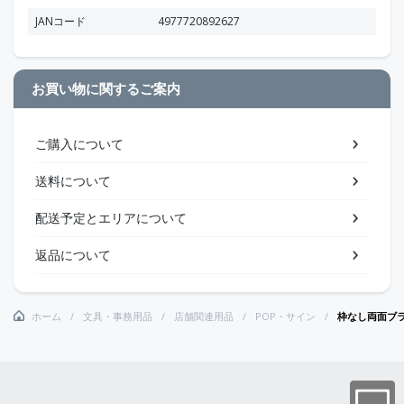
JANコード
4977720892627
お買い物に関するご案内
ご購入について
送料について
配送予定とエリアについて
返品について
ホーム
文具・事務用品
店舗関連用品
POP・サイン
枠なし両面ブ