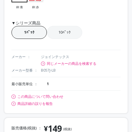
枠:青
枠:赤
▼シリーズ商品
1ﾊﾟｯｸ
10ﾊﾟｯｸ
メーカー
ジョインテックス
同じメーカーの商品を検索する
メーカー型番
B057J-LB
最小販売単位
1
この商品について問い合わせ
商品詳細の誤りを報告
149
¥
販売価格(税抜)
(税抜)