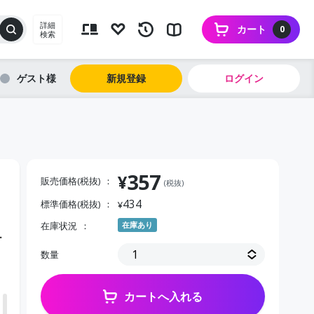
詳細
カート
0
検索
ゲスト
新規登録
ログイン
357
¥
販売価格(税抜)
(税抜)
434
標準価格(税抜)
¥
在庫状況
在庫あり
－
数量
カートへ入れる