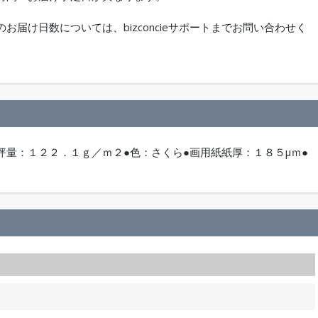
届け日数については、bizconcieサポートまでお問い合わせく
坪量：１２２．１ｇ／ｍ２●色：さくら●画用紙紙厚：１８５μｍ●