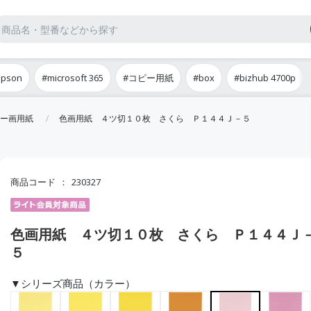
epson
#microsoft 365
#コピー用紙
#box
#bizhub 4700p
ー画用紙
色画用紙 ４ツ切１０枚 さくら Ｐ１４４Ｊ－５
商品コード
230327
色画用紙 ４ツ切１０枚 さくら Ｐ１４４Ｊ
５
▼シリーズ商品（カラー）