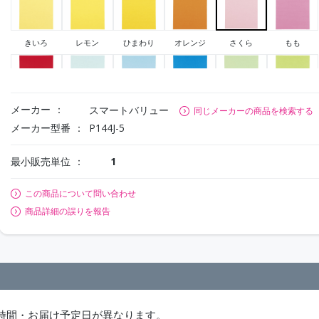
きいろ
レモン
ひまわり
オレンジ
さくら
もも
メーカー
スマートバリュー
同じメーカーの商品を検索する
あか
うすみずいろ
みずいろ
あお
わかくさ
きみどり
メーカー型番
P144J-5
最小販売単位
1
この商品について問い合わせ
商品詳細の誤りを報告
時間・お届け予定日が異なります。