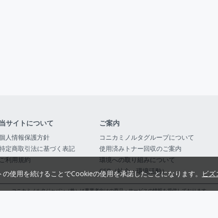
当サイトについて
ご案内
個人情報保護方針
コニカミノルタグループについて
特定商取引法に基づく表記
使用済みトナー回収のご案内
ご利用規約
環境への取り組みについて
CSR（社会・環境活動）
トの使用を続けることでCookieの使用を承諾したことになります。
ビズ
コニカミノルタジャパン（株）は事業者向けの商品・サービスの情報を提供しております
コニカミノルタジャパン株式会社／東京都公安委員会 古物商許可証番号 第3010916054482