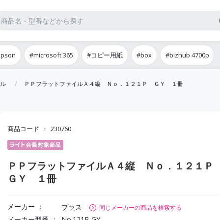
epson
#microsoft 365
#コピー用紙
#box
#bizhub 4700p
ル
ＰＰフラットファイルＡ４縦 Ｎｏ．１２１Ｐ ＧＹ １冊
商品コード
230760
ＰＰフラットファイルＡ４縦 Ｎｏ．１２１
ＧＹ １冊
メーカー
プラス
同じメーカーの商品を検索する
メーカー型番
No.121P-GY