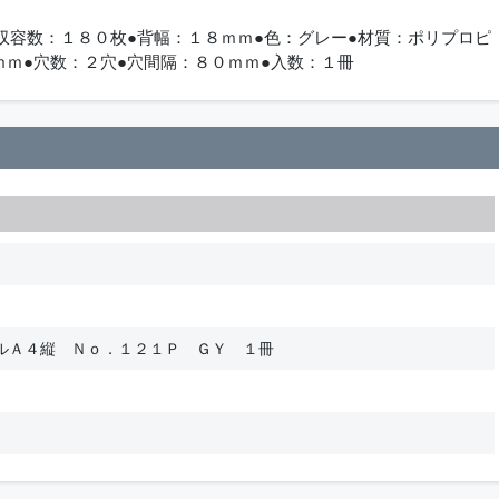
●収容数：１８０枚●背幅：１８ｍｍ●色：グレー●材質：ポリプロピ
ｍｍ●穴数：２穴●穴間隔：８０ｍｍ●入数：１冊
ルＡ４縦 Ｎｏ．１２１Ｐ ＧＹ １冊