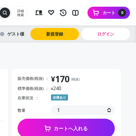
詳細
カート
0
検索
ゲスト
新規登録
ログイン
170
¥
販売価格(税抜)
(税抜)
240
標準価格(税抜)
¥
在庫状況
在庫あり
Ｐ
数量
カートへ入れる