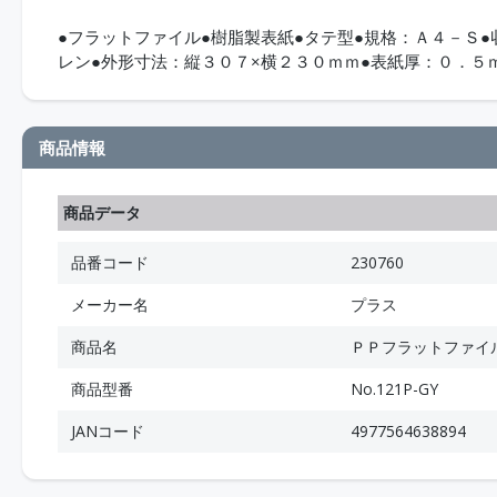
●フラットファイル●樹脂製表紙●タテ型●規格：Ａ４－Ｓ
レン●外形寸法：縦３０７×横２３０ｍｍ●表紙厚：０．５
商品情報
商品データ
品番コード
230760
メーカー名
プラス
商品名
ＰＰフラットファイ
商品型番
No.121P-GY
JANコード
4977564638894