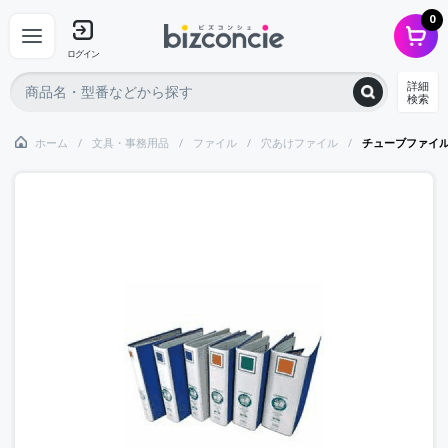
0
ログイン
詳細
検索
ホーム
文具・事務用品
ファイル
穴あけファイル
チューブファイ