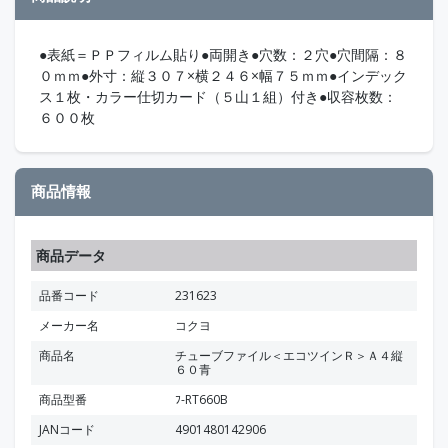
●表紙＝ＰＰフィルム貼り●両開き●穴数：２穴●穴間隔：８
０ｍｍ●外寸：縦３０７×横２４６×幅７５ｍｍ●インデック
ス１枚・カラー仕切カード（５山１組）付き●収容枚数：
６００枚
商品情報
商品データ
品番コード
231623
メーカー名
コクヨ
商品名
チューブファイル＜エコツインＲ＞Ａ４縦
６０青
商品型番
ﾌ-RT660B
JANコード
4901480142906