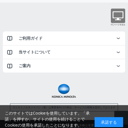
ご利用ガイド
当サイトについて
ご案内
コニカミノルタジャパン（株）は事業者向けの商品・サービスの情報を提供しております
このサイトではCookieを使用しています。「承
諾」を押すか、サイトの使用を続けることで
承諾する
Cookieの使用を承諾したことになります。
コニカミノルタジャパン株式会社／東京都公安委員会