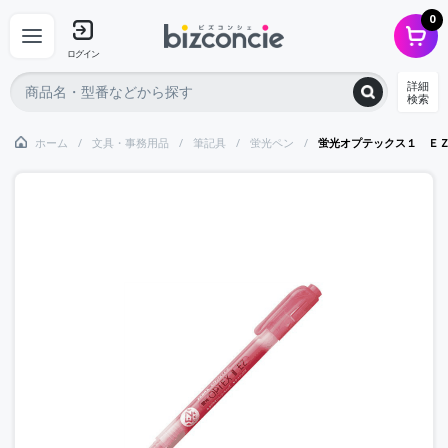
0
ログイン
詳細
検索
ホーム
文具・事務用品
筆記具
蛍光ペン
蛍光オプテックス１ Ｅ