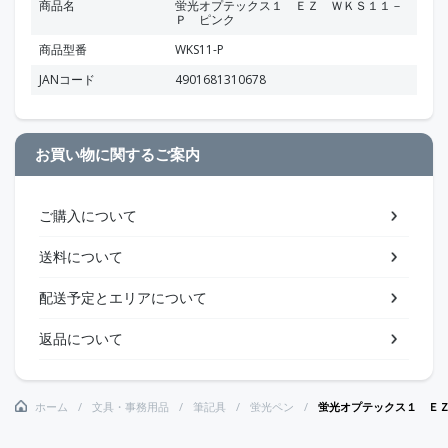
商品名
蛍光オプテックス１ ＥＺ ＷＫＳ１１－
Ｐ ピンク
商品型番
WKS11-P
JANコード
4901681310678
お買い物に関するご案内
ご購入について
送料について
配送予定とエリアについて
返品について
ホーム
文具・事務用品
筆記具
蛍光ペン
蛍光オプテックス１ Ｅ