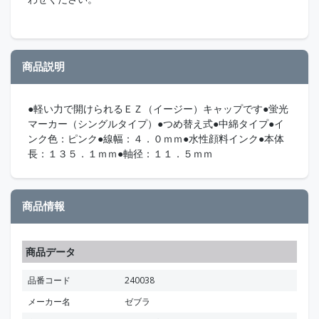
商品説明
●軽い力で開けられるＥＺ（イージー）キャップです●蛍光
マーカー（シングルタイプ）●つめ替え式●中綿タイプ●イ
ンク色：ピンク●線幅：４．０ｍｍ●水性顔料インク●本体
長：１３５．１ｍｍ●軸径：１１．５ｍｍ
商品情報
商品データ
品番コード
240038
メーカー名
ゼブラ