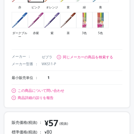
赤
ピンク
オレンジ
黄
緑
青
ダークブル
赤紫
紫
茶
3色
5色
ー
メーカー
ゼブラ
同じメーカーの商品を検索する
メーカー型番
WKS11-P
最小販売単位
1
この商品について問い合わせ
商品詳細の誤りを報告
57
¥
販売価格(税抜)
(税抜)
80
標準価格(税抜)
¥