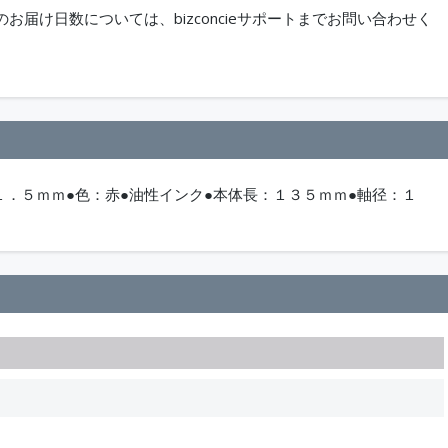
届け日数については、bizconcieサポートまでお問い合わせく
１．５ｍｍ●色：赤●油性インク●本体長：１３５ｍｍ●軸径：１