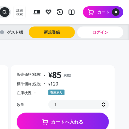
詳細
カート
0
検索
ゲスト
新規登録
ログイン
85
¥
販売価格(税抜)
(税抜)
120
標準価格(税抜)
¥
在庫状況
在庫あり
字
数量
カートへ入れる