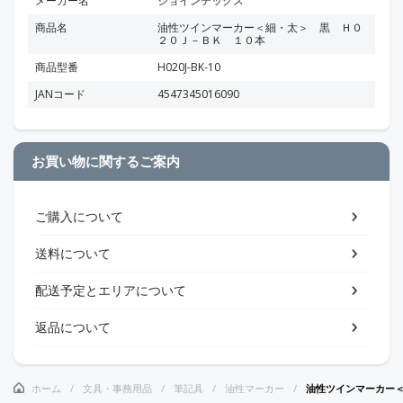
メーカー名
ジョインテックス
商品名
油性ツインマーカー＜細・太＞ 黒 Ｈ０
２０Ｊ－ＢＫ １０本
商品型番
H020J-BK-10
JANコード
4547345016090
お買い物に関するご案内
ご購入について
送料について
配送予定とエリアについて
返品について
ホーム
文具・事務用品
筆記具
油性マーカー
油性ツインマーカー