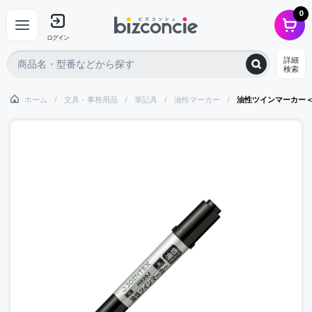
0
ログイン
詳細
検索
ホーム
文具・事務用品
筆記具
油性マーカー
油性ツインマーカー