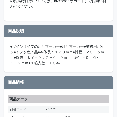
のお届け日数については、bizconcieサポートまでお問い合
わせください。
商品説明
●ツインタイプの油性マーカー●油性マーカー●業務用パッ
ク●インク色：黒●本体長：１３９ｍｍ●軸径：２０．５ｍ
ｍ●線幅：太字＝０．７～６．０ｍｍ、細字＝０．６～
１．２ｍｍ●１箱入数：１０本
商品情報
商品データ
品番コード
240123