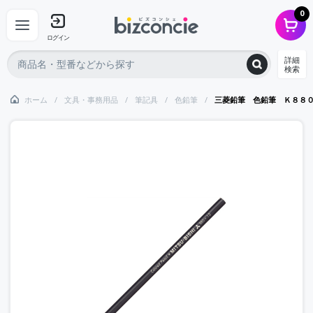
0
ログイン
詳細
検索
ホーム
文具・事務用品
筆記具
色鉛筆
三菱鉛筆 色鉛筆 Ｋ８８