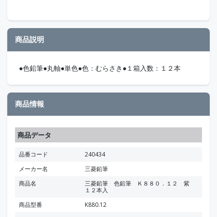
商品説明
●色鉛筆●丸軸●単色●色：むらさき●１箱入数：１２本
商品情報
商品データ
品番コード
240434
メーカー名
三菱鉛筆
商品名
三菱鉛筆 色鉛筆 Ｋ８８０．１２ 紫
１２本入
商品型番
K880.12