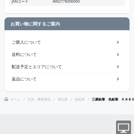
JANコード
4902778006900
お買い物に関するご案内
ご購入について
送料について
配送予定とエリアについて
返品について
ホーム
文具・事務用品
筆記具
色鉛筆
三菱鉛筆 色鉛筆 Ｋ８８