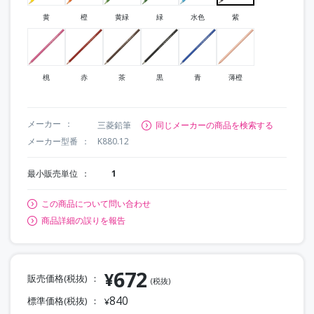
黄
橙
黄緑
緑
水色
紫
桃
赤
茶
黒
青
薄橙
メーカー
三菱鉛筆
同じメーカーの商品を検索する
メーカー型番
K880.12
最小販売単位
1
この商品について問い合わせ
商品詳細の誤りを報告
672
¥
販売価格(税抜)
(税抜)
840
標準価格(税抜)
¥