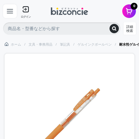
0
ログイン
詳細
検索
ホーム
文具・事務用品
筆記具
ゲルインクボールペン
耐水性ゲル