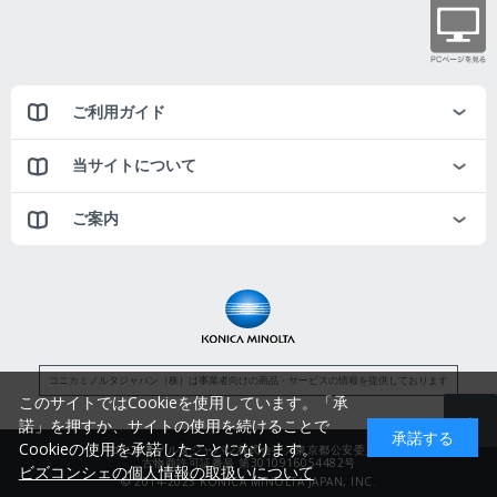
ご利用ガイド
当サイトについて
ご案内
コニカミノルタジャパン（株）は事業者向けの商品・サービスの情報を提供しております
このサイトではCookieを使用しています。「承
諾」を押すか、サイトの使用を続けることで
承諾する
Cookieの使用を承諾したことになります。
コニカミノルタジャパン株式会社／東京都公安委員会
古物商許可証番号 第3010916054482号
ビズコンシェの個人情報の取扱いについて
© 2014-2025 KONICA MINOLTA JAPAN, INC.