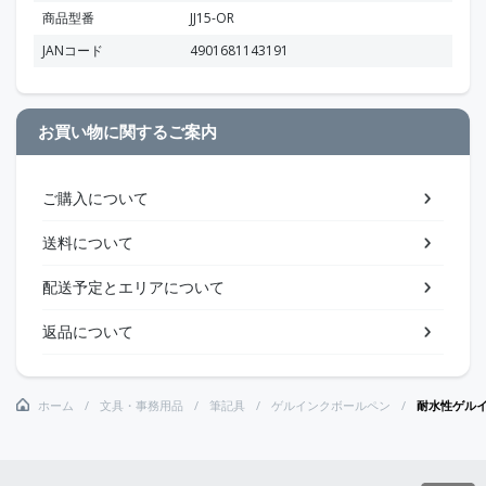
商品型番
JJ15-OR
JANコード
4901681143191
お買い物に関するご案内
ご購入について
送料について
配送予定とエリアについて
返品について
ホーム
文具・事務用品
筆記具
ゲルインクボールペン
耐水性ゲル