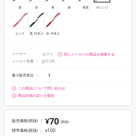
黒
赤
青
緑
青黒
オレンジ
ピンク
黒 10本入
赤 10本入
メーカー
ゼブラ
同じメーカーの商品を検索する
メーカー型番
JJ15-OR
最小販売単位
1
この商品について問い合わせ
商品詳細の誤りを報告
70
¥
販売価格(税抜)
(税抜)
100
標準価格(税抜)
¥