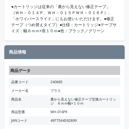
●カートリッジは従来の「裏から見えない修正テープ」
（ＷＨ－０１４Ｐ、ＷＨ－０１５ＰＷＨ－０１６Ｐ）、
「ホワイパースライド」にもお使いいただけます。●修正
テープ（つめ替えタイプ）●仕様：カートリッジ●テープサ
イズ：幅６ｍｍ×長１０ｍ●色：ブラック／グリーン
商品情報
商品データ
品番コード
240665
メーカー名
プラス
商品名
裏から見えない修正テープ交換カートリッ
ジ ６ｍｍ幅×１０ｍ
商品型番
WH-016PR
JANコード
4977564592899