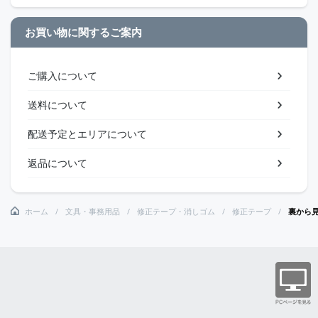
お買い物に関するご案内
ご購入について
送料について
配送予定とエリアについて
返品について
ホーム
文具・事務用品
修正テープ・消しゴム
修正テープ
裏から