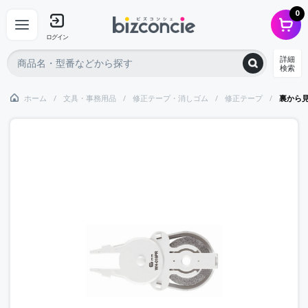
0
ログイン
詳細
検索
ホーム
文具・事務用品
修正テープ・消しゴム
修正テープ
裏から