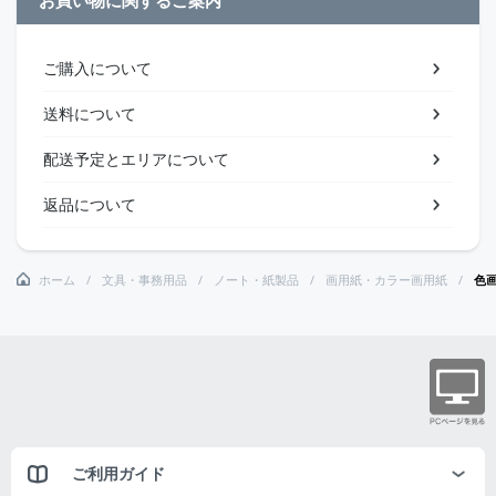
ご購入について
送料について
配送予定とエリアについて
返品について
ホーム
文具・事務用品
ノート・紙製品
画用紙・カラー画用紙
色
ご利用ガイド