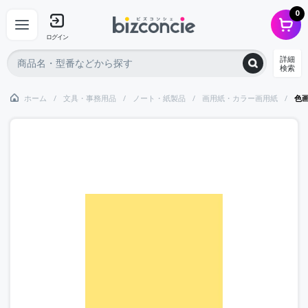
0
ログイン
詳細
検索
ホーム
文具・事務用品
ノート・紙製品
画用紙・カラー画用紙
色