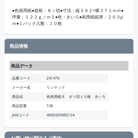
●色画用紙●規格：８ッ切●寸法：縦３９２×横２７１ｍｍ●
坪量：１２２ｇ／ｍ２●色：きいろ●画用紙紙厚：２０３μ
ｍ●１パック入数：１０枚
商品情報
商品データ
品番コード
241476
メーカー名
リンテック
商品名
色画用紙Ｒ ８ツ切１０枚 きいろ
商品型番
108
JANコード
4905930992134
お買い物に関するご案内