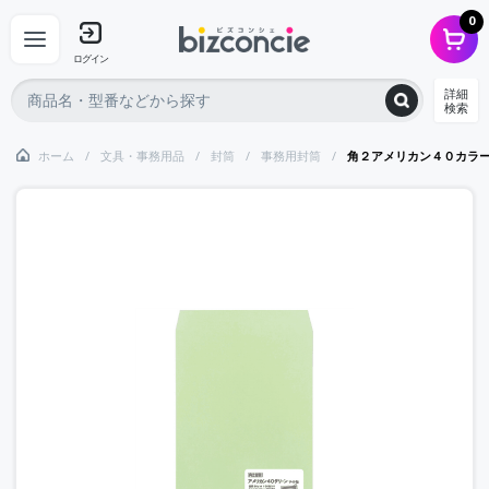
0
ログイン
詳細
検索
ホーム
文具・事務用品
封筒
事務用封筒
角２アメリカン４０カラ