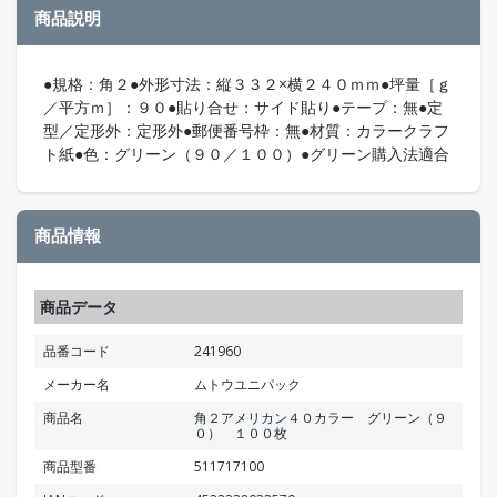
商品説明
●規格：角２●外形寸法：縦３３２×横２４０ｍｍ●坪量［ｇ
／平方ｍ］：９０●貼り合せ：サイド貼り●テープ：無●定
型／定形外：定形外●郵便番号枠：無●材質：カラークラフ
ト紙●色：グリーン（９０／１００）●グリーン購入法適合
商品情報
商品データ
品番コード
241960
メーカー名
ムトウユニパック
商品名
角２アメリカン４０カラー グリーン（９
０） １００枚
商品型番
511717100