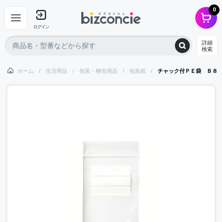
0
ログイン
詳細
検索
ホーム
生活用品
包装・梱包用品
包装紙
チャック付ＰＥ袋 Ｂ８