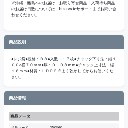
※沖縄・離島へのお届け、お取り寄せ商品・入荷待ち商品
のお届け日数については、bizconcieサポートまでお問い合
わせください。
商品説明
●レジ袋●規格：Ｂ８●入数：１７枚●チャック下寸法：縦１
００×横７０ｍｍ●厚：０．０８ｍｍ●チャック上寸法：縦
１６ｍｍ●材質：ＬＤＰＥ※よく乾かしてからお使いくだ
さい。
商品情報
商品データ
品番コード
250860