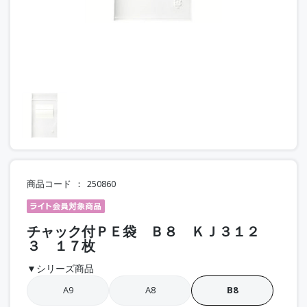
商品コード
250860
チャック付ＰＥ袋 Ｂ８ ＫＪ３１２
３ １７枚
▼シリーズ商品
A9
A8
B8