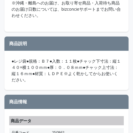
※沖縄・離島へのお届け、お取り寄せ商品・入荷待ち商品
のお届け日数については、bizconcieサポートまでお問い合
わせください。
商品説明
●レジ袋●規格：Ｂ７●入数：１１枚●チャック下寸法：縦１
４０×横１００ｍｍ●厚：０．０８ｍｍ●チャック上寸法：
縦１６ｍｍ●材質：ＬＤＰＥ※よく乾かしてからお使いく
ださい。
商品情報
商品データ
品番コード
250862