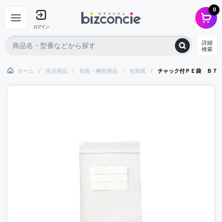
0
ログイン
詳細
検索
ホーム
生活用品
包装・梱包用品
包装紙
チャック付ＰＥ袋 Ｂ７