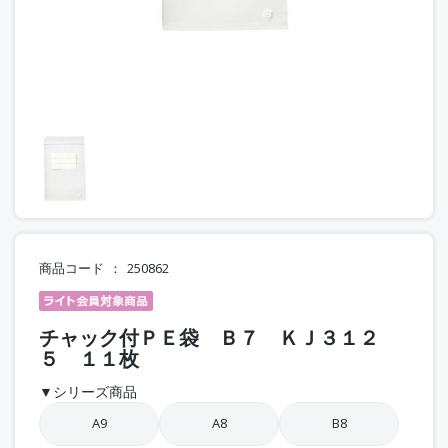
商品コード
250862
チャック付ＰＥ袋 Ｂ７ ＫＪ３１２
５ １１枚
▼シリーズ商品
A9
A8
B8