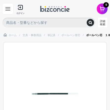
0
ログイン
詳細
検索
ホーム
文具・事務用品
筆記具
ボールペン替芯
ボールペン芯 １