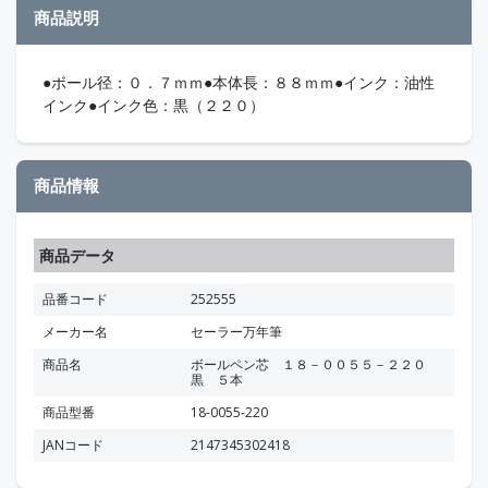
商品説明
●ボール径：０．７ｍｍ●本体長：８８ｍｍ●インク：油性
インク●インク色：黒（２２０）
商品情報
商品データ
品番コード
252555
メーカー名
セーラー万年筆
商品名
ボールペン芯 １８－００５５－２２０
黒 ５本
商品型番
18-0055-220
JANコード
2147345302418