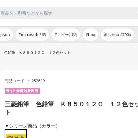
epson
#microsoft 365
#コピー用紙
#box
#bizhub 4700p
筆 色鉛筆 Ｋ８５０１２Ｃ １２色セット
商品コード
252629
三菱鉛筆 色鉛筆 Ｋ８５０１２Ｃ １２色セ
ト
▼シリーズ商品（カラー）