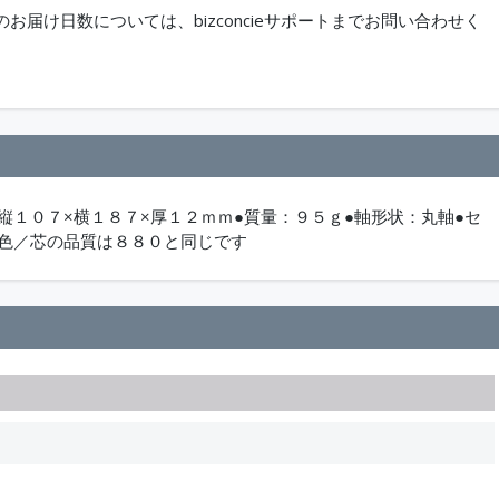
届け日数については、bizconcieサポートまでお問い合わせく
縦１０７×横１８７×厚１２ｍｍ●質量：９５ｇ●軸形状：丸軸●セ
２色／芯の品質は８８０と同じです