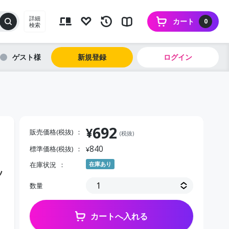
詳細
カート
0
検索
ゲスト
新規登録
ログイン
692
¥
販売価格(税抜)
(税抜)
840
標準価格(税抜)
¥
在庫状況
在庫あり
ッ
数量
カートへ入れる