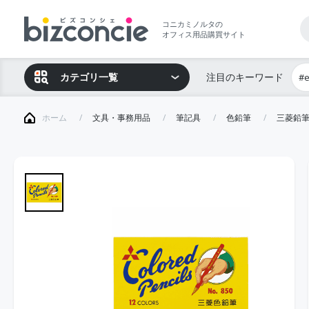
コニカミノルタの
オフィス用品購買サイト
カテゴリ一覧
注目のキーワード
#
ホーム
文具・事務用品
筆記具
色鉛筆
三菱鉛