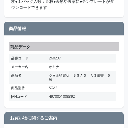
枚●１パック入数：５枚●表彰や褒章に●テンプレートがダ
ウンロードできます
商品情報
商品データ
品番コード
260237
メーカー名
オキナ
商品名
ＯＡ金箔賞状 ＳＧＡ３ Ａ３縦書 ５
枚
商品型番
SGA3
JANコード
4970051008392
お買い物に関するご案内