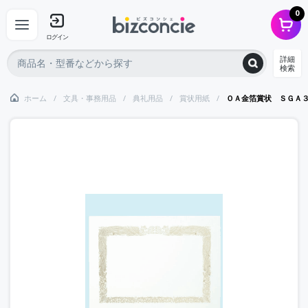
0
ログイン
詳細
検索
ホーム
文具・事務用品
典礼用品
賞状用紙
ＯＡ金箔賞状 ＳＧＡ