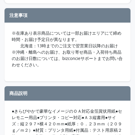
注意事項
※在庫あり表示商品については一部お届けエリアにて締め
時間・お届け予定日が異なります。
北海道：13時までのご注文で翌営業日以降のお届け
※沖縄・離島へのお届け、お取り寄せ商品・入荷待ち商品
のお届け日数については、bizconcieサポートまでお問い合
わせください。
商品説明
●きらびやかで豪華なイメージのＯＡ対応金箔賞状用紙●セ
レモニー用品●プリンタ・コピー対応●Ａ３縦書用●サイ
ズ：縦２９７×横４２０ｍｍ●紙厚：０．２３ｍｍ（２０９
ｇ／ｍ２）●材質：プリンタ用紙●付属品：テスト用原稿２