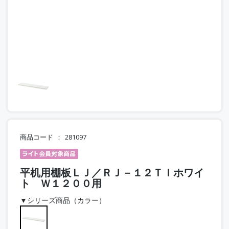
商品コード
281097
平机用棚板ＬＪ／ＲＪ－１２ＴＩホワイ
ト Ｗ１２００用
▼シリーズ商品（カラー）