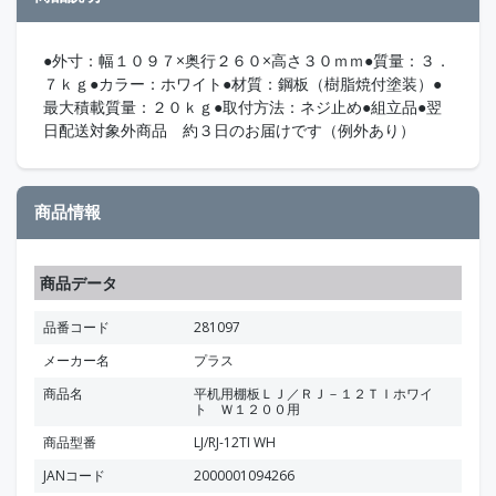
●外寸：幅１０９７×奥行２６０×高さ３０ｍｍ●質量：３．
７ｋｇ●カラー：ホワイト●材質：鋼板（樹脂焼付塗装）●
最大積載質量：２０ｋｇ●取付方法：ネジ止め●組立品●翌
日配送対象外商品 約３日のお届けです（例外あり）
商品情報
商品データ
品番コード
281097
メーカー名
プラス
商品名
平机用棚板ＬＪ／ＲＪ－１２ＴＩホワイ
ト Ｗ１２００用
商品型番
LJ/RJ-12TI WH
JANコード
2000001094266