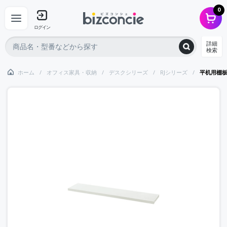
0
ログイン
詳細
検索
ホーム
オフィス家具・収納
デスクシリーズ
RJシリーズ
平机用棚