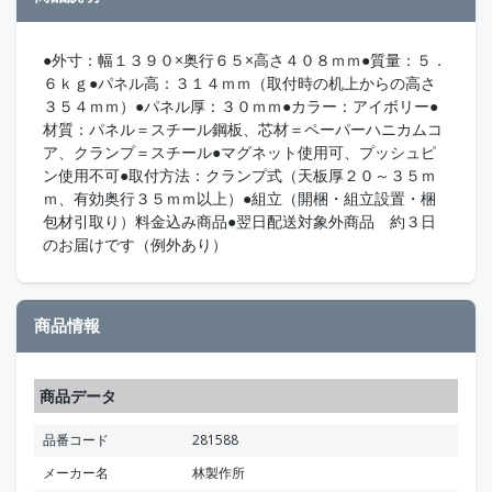
●外寸：幅１３９０×奥行６５×高さ４０８ｍｍ●質量：５．
６ｋｇ●パネル高：３１４ｍｍ（取付時の机上からの高さ
３５４ｍｍ）●パネル厚：３０ｍｍ●カラー：アイボリー●
材質：パネル＝スチール鋼板、芯材＝ペーパーハニカムコ
ア、クランプ＝スチール●マグネット使用可、プッシュピ
ン使用不可●取付方法：クランプ式（天板厚２０～３５ｍ
ｍ、有効奥行３５ｍｍ以上）●組立（開梱・組立設置・梱
包材引取り）料金込み商品●翌日配送対象外商品 約３日
のお届けです（例外あり）
商品情報
商品データ
品番コード
281588
メーカー名
林製作所