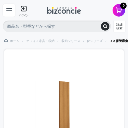
0
ログイン
詳細
検索
ホーム
オフィス家具・収納
収納シリーズ
Jeシリーズ
Ｊｅ保管庫