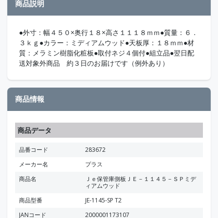
商品説明
●外寸：幅４５０×奥行１８×高さ１１１８ｍｍ●質量：６．
３ｋｇ●カラー：ミディアムウッド●天板厚：１８ｍｍ●材
質：メラミン樹脂化粧板●取付ネジ４個付●組立品●翌日配
送対象外商品 約３日のお届けです（例外あり）
商品情報
商品データ
品番コード
283672
メーカー名
プラス
商品名
Ｊｅ保管庫側板ＪＥ－１１４５－ＳＰミデ
ィアムウッド
商品型番
JE-1145-SP T2
JANコード
2000001173107