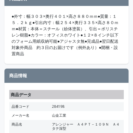
●外寸：幅３０３×奥行４０１×高さ８８０ｍｍ●質量：１
５．２ｋｇ●引出内寸：幅２５４×奥行３３５×高さ８０ｍ
ｍ●材質：本体＝スチール（紛体塗装）、引出＝ポリスチ
レン樹脂●カラー：オフィスホワイト●１２×８インチ以下
のフォーム用紙収納可能●アジャスタ無●完成品●翌日配送
対象外商品 約３日のお届けです（例外あり）●開梱・設
置商品
商品情報
商品データ
品番コード
284198
メーカー名
山金工業
商品名
アレンジャー Ａ４ＰＴ－１０９Ｎ Ａ４
タテ深型