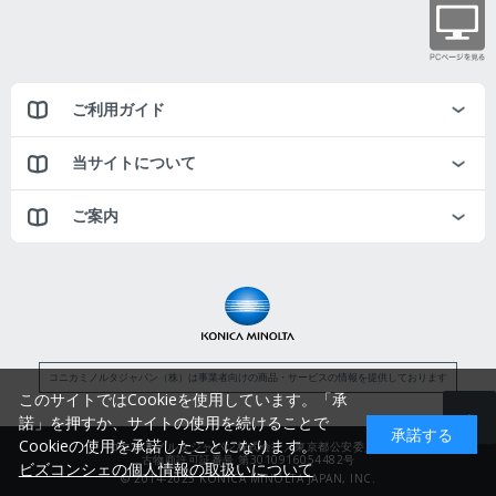
ご利用ガイド
当サイトについて
ご案内
コニカミノルタジャパン（株）は事業者向けの商品・サービスの情報を提供しております
このサイトではCookieを使用しています。「承
諾」を押すか、サイトの使用を続けることで
承諾する
Cookieの使用を承諾したことになります。
コニカミノルタジャパン株式会社／東京都公安委員会
古物商許可証番号 第3010916054482号
ビズコンシェの個人情報の取扱いについて
© 2014-2025 KONICA MINOLTA JAPAN, INC.