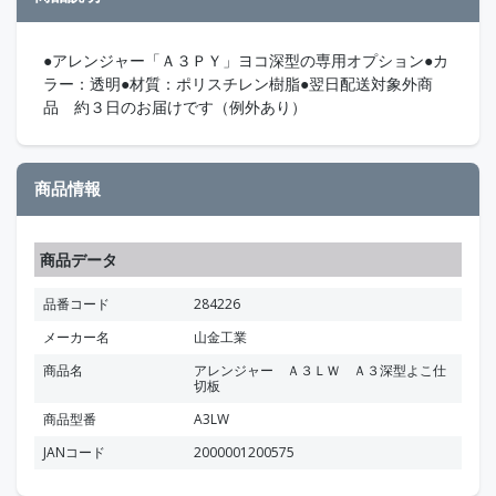
●アレンジャー「Ａ３ＰＹ」ヨコ深型の専用オプション●カ
ラー：透明●材質：ポリスチレン樹脂●翌日配送対象外商
品 約３日のお届けです（例外あり）
商品情報
商品データ
品番コード
284226
メーカー名
山金工業
商品名
アレンジャー Ａ３ＬＷ Ａ３深型よこ仕
切板
商品型番
A3LW
JANコード
2000001200575