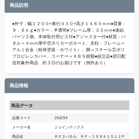
商品説明
●外寸：幅１２００×奥行４３０×高さ１４６５ｍｍ●質量：
９．６ｋｇ●カラー：半透明●フレーム厚：３３ｍｍ●連結
パーツ２個、本体取付用ビス付●アジャスター付●材質：パ
ネル＝４ｍｍ厚中空ポリカーボネート、支柱・フレーム＝
アルミ合金（粉体塗装・ホワイト）、脚＝スチール芯ポリ
プロピレンカバー、コーナー＝ＡＢＳ樹脂●組立品●翌日配
送対象外商品 約３日のお届けです（例外あり）
商品情報
商品データ
品番コード
284294
メーカー名
ジョインテックス
商品名
ＲＰ２パネル ＲＰ－１ＳＮＡ１５１２Ｐ