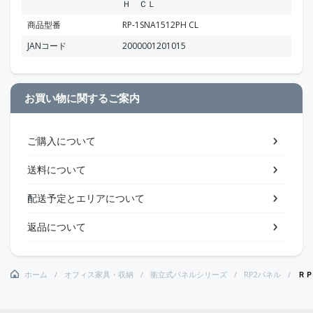
Ｈ ＣＬ
商品型番
RP-1SNA1512PH CL
JANコード
2000001201015
お買い物に関するご案内
ご購入について
送料について
配送予定とエリアについて
返品について
ホーム
オフィス家具・収納
衝立式パネルシリーズ
RP2パネル
ＲＰ