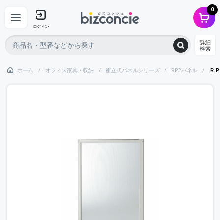
0
ログイン
詳細
検索
ホーム
オフィス家具・収納
衝立式パネルシリーズ
RP2パネル
ＲＰ