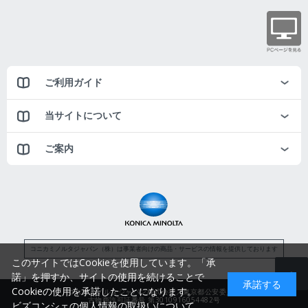
ご利用ガイド
当サイトについて
ご案内
コニカミノルタジャパン（株）は事業者向けの商品・サービスの情報を提供しております
このサイトではCookieを使用しています。「承
諾」を押すか、サイトの使用を続けることで
承諾する
Cookieの使用を承諾したことになります。
コニカミノルタジャパン株式会社／東京都公安委員会
古物商許可証番号 第3010916054482号
ビズコンシェの個人情報の取扱いについて