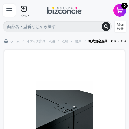
0
ログイン
詳細
検索
ホーム
オフィス家具・収納
収納
書庫
複式固定金具 ＧＲ－ＦＫ