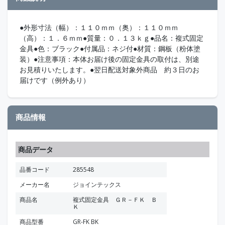
●外形寸法（幅）：１１０ｍｍ（奥）：１１０ｍｍ
（高）：１．６ｍｍ●質量：０．１３ｋｇ●品名：複式固定
金具●色：ブラック●付属品：ネジ付●材質：鋼板（粉体塗
装）●注意事項：本体お届け後の固定金具の取付は、別途
お見積りいたします。●翌日配送対象外商品 約３日のお
届けです（例外あり）
商品情報
商品データ
品番コード
285548
メーカー名
ジョインテックス
商品名
複式固定金具 ＧＲ－ＦＫ Ｂ
Ｋ
商品型番
GR-FK BK