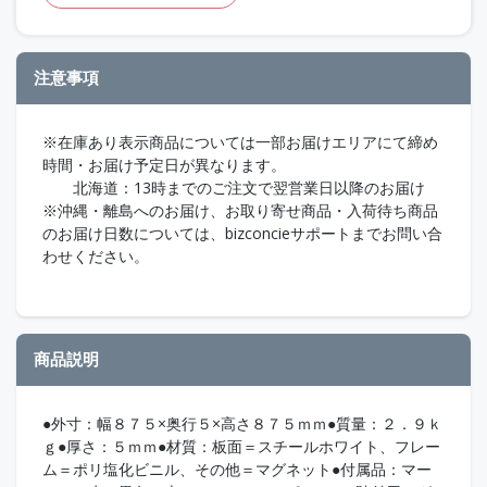
注意事項
※在庫あり表示商品については一部お届けエリアにて締め
時間・お届け予定日が異なります。
北海道：13時までのご注文で翌営業日以降のお届け
※沖縄・離島へのお届け、お取り寄せ商品・入荷待ち商品
のお届け日数については、bizconcieサポートまでお問い合
わせください。
商品説明
●外寸：幅８７５×奥行５×高さ８７５ｍｍ●質量：２．９ｋ
ｇ●厚さ：５ｍｍ●材質：板面＝スチールホワイト、フレー
ム＝ポリ塩化ビニル、その他＝マグネット●付属品：マー