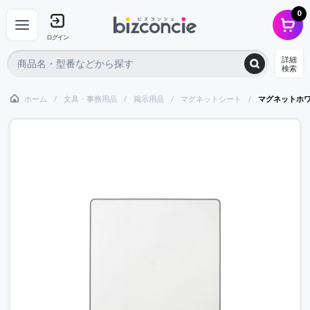
0
ログイン
詳細
検索
ホーム
文具・事務用品
掲示用品
マグネットシート
マグネットホ