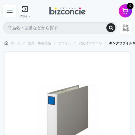
0
ログイン
詳細
検索
ホーム
文具・事務用品
ファイル
穴あけファイル
キングファイル