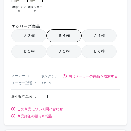
綴厚３０ｍ
綴厚５０ｍ
ｍ
ｍ
▼シリーズ商品
Ａ３横
Ｂ４横
Ａ４横
Ｂ５横
Ａ５横
Ｂ６横
メーカー
キングジム
同じメーカーの商品を検索する
メーカー型番
995EN
最小販売単位
1
この商品について問い合わせ
商品詳細の誤りを報告