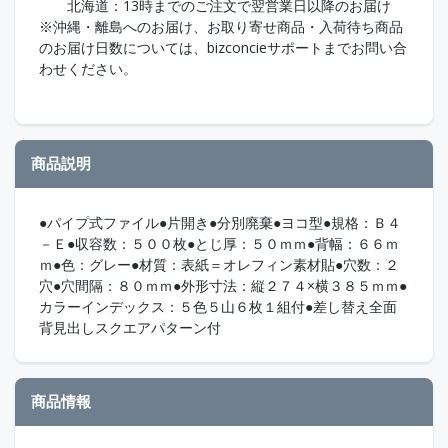
北海道：13時までのご注文で翌営業日以降のお届け
※沖縄・離島へのお届け、お取り寄せ商品・入荷待ち商品
のお届け日数については、bizconcieサポートまでお問い合
わせください。
商品説明
●パイプ式ファイル●片開き●分別廃棄●ヨコ型●規格：Ｂ４
－Ｅ●収容数：５００枚●とじ厚：５０ｍｍ●背幅：６６ｍ
ｍ●色：グレー●材質：表紙＝オレフィン素材貼●穴数：２
穴●穴間隔：８０ｍｍ●外形寸法：縦２７４×横３８５ｍｍ●
カラーインデックス：５色５山６枚１組付●差し替え全面
背見出しスクエアパターン付
商品情報