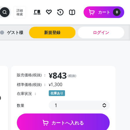
詳細
カート
0
検索
ゲスト
新規登録
ログイン
843
¥
販売価格(税抜)
(税抜)
1,300
標準価格(税抜)
¥
在庫状況
在庫あり
０
数量
カートへ入れる