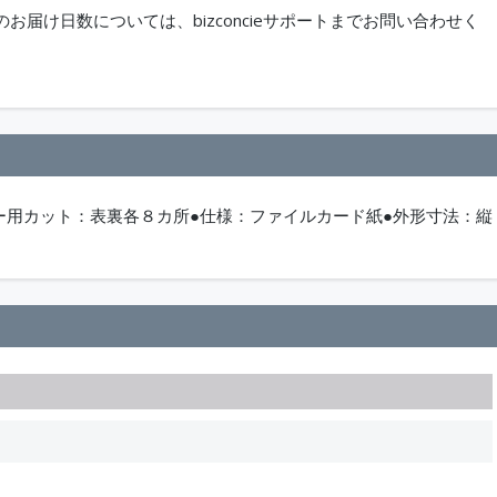
届け日数については、bizconcieサポートまでお問い合わせく
ー用カット：表裏各８カ所●仕様：ファイルカード紙●外形寸法：縦